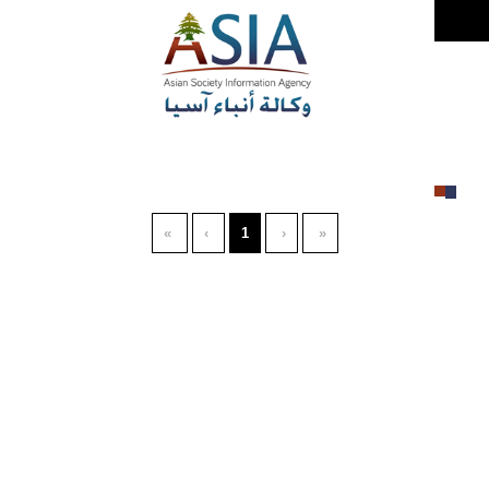
»
›
1
‹
«