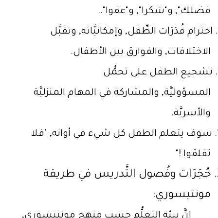
فضلك", و"شكرا", و"عفوا"..
احترام قُدَرَات الطِّفل, وإمكانيَّاته, وتقبَّل
الاختلافات, والفوارق بين الأطفال.
تشجيع الطفل على تحمُّل
المسؤوليَّة, والمشاركة في المهام المنزليَّة
والأسريَّة.
سوف يتعلم الطفل كل شيء في أوانه, "فلا
تقلقوا !"
حُجَرَات وفُصول التَّدريس في طريقة
مونتيسوري:
إنَّ بيئة التعلُّم حسب منهج مونتيسوري,