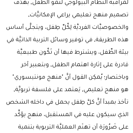
لمراقبة النظام البيولوجي لنمو الطفل, بهدَف
تصميم منهج تعليمي يراعي الإمكانيَّات,
والخصوصيَّات الفرديَّة لِكُلِّ طِفل، ويتجلَّى أساس
هذه الطريقة, في توفير وسائل التربية الذاتيَّة في
بيئة الطِّفل، ويشترط فيها أن تَكُون طبيعيَّة
قادرة على إثارة اهتمام الطفل, وبتعبير آخر
وباختصار؛ يُمكِن القول أنَّ "منهج مونتيسوري"
هو منهج تعليمي, يَعتمد على فلسفة تربويَّة,
تأخذ بمبدأ أنَّ كلَّ طِفل يحمل في داخله الشخص
الذي سيكون عليه في المستقبل، منهج يؤكِّد
على ضَرُورَة أن تهتَم العمليَّة التربوية بتنمية