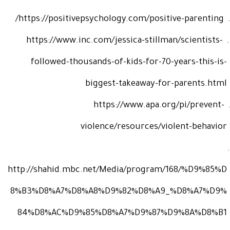
/
https://positivepsychology.com/positive-parenting
https://www.inc.com/jessica-stillman/scientists-
followed-thousands-of-kids-for-70-years-this-is-
biggest-takeaway-for-parents.html
https://www.apa.org/pi/prevent-
violence/resources/violent-behavior
http://shahid.mbc.net/Media/program/168/%D9%85%D
8%B3%D8%A7%D8%A8%D9%82%D8%A9_%D8%A7%D9%
84%D8%AC%D9%85%D8%A7%D9%87%D9%8A%D8%B1