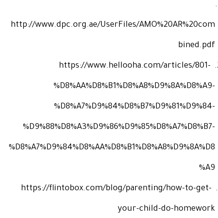
http://www.dpc.org.ae/UserFiles/AMO%20AR%20com
bined.pdf
https://www.hellooha.com/articles/801-
%D8%AA%D8%B1%D8%A8%D9%8A%D8%A9-
%D8%A7%D9%84%D8%B7%D9%81%D9%84-
%D9%88%D8%A3%D9%86%D9%85%D8%A7%D8%B7-
%D8%A7%D9%84%D8%AA%D8%B1%D8%A8%D9%8A%D8
%A9
https://flintobox.com/blog/parenting/how-to-get-
your-child-do-homework