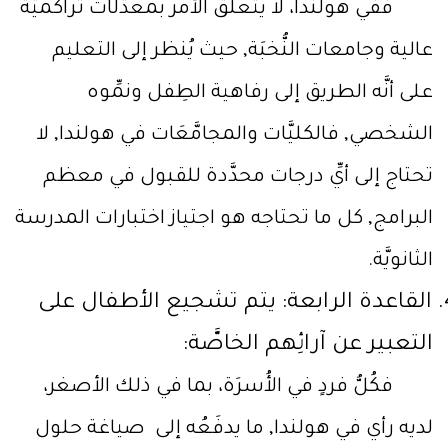
ففي هولندا، لا يتعلَّق الأمر بمعدَّلَات تراكميَّة
عالية وجامعات النُّخبَة, حيث يُنظر إلى التعليم
على أنَّه الطريق إلى رفاهية الطِفل ونمِّوه
الشخصي, فالكليَّات والمجامَّعَات في هولندا, لا
تحتاج إلى أيِّ درجات محدَّدة للقبول في معظم
البرامج, كل ما تحتاجه هو اجتياز اختبارات المدرسة
الثانويَّة.
القاعدة الرابعة: يتم تشجيع الأطفال على
التعبير عن آرائِهم الخاصَّة:
فكُلُّ فردٍ في الأُسرَة، بما في ذلك الأصغر،
لديه رأي في هولندا, ما يدفَعُه إلى صياغة حلول