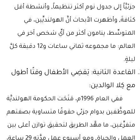
جزئيَّاً إلى جدول نوم أكثر تنظيماً, وأنشطة أقل
كثافةَ, وأظهرت الأبحاث أنَّ الهولنديِّين، في
المتوسِّط، ينامون أكثر من أيِّ شخص آخر في
العالم: ما مجموعه ثماني ساعات و12 دقيقة كلَّ
ليلةٍ.
القاعدة الثانية: يَقضِي الأطفال وقتًا أطول
مع كِلا الوالدين:
ففي العام 1996م، مَنَحَت الحكومة الهولنديَّة
للموظَّفين بدوام جزئي حقوقًا متساوية بصفتهم
متفرِّغين، ما مهَّد الطريق لتحقيق توازن أعلى بين
العمل والحياة, ومع أسبوع عمل مدَّته 29 ساعة،