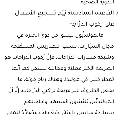
الهويَّة الصحيَّة.
القاعدة السادسة: يَتِم تشجيع الأطفال
على ركوب الدرَّاجَة:
فالهولنديُّون ليسوا من ذوي الخبرة في
مجال السيَّارات, بسبب التضاريس المسطَّحة
وشبكة مسارات الدرَّاجات، فإنَّ رُكوب الدراجات هو
الطريقة الأكثر عمليَّة وفعاليَّة للسفر, كما أنَّها
تمطر كثيرا في هولندا, وهناك رياح قويَّة, ما
يجعل الظروف غير مريحة لراكبي الدرَّاجات، إلَّا أنَّ
الهولنديِّين يُلبُسُون أنفسهم وأطفالهم
ببساطة ملابس دافئة, ومَعَاطف مضادَّة للماء,