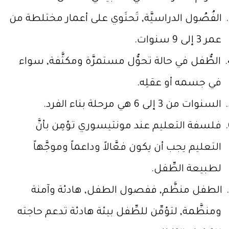
الفُصُول الدراسيَّة, تَحتَوي على أعمار مختلطة من
عمر 3 إلى 9 سنوات.
الطُّفل في حالة تحوُّل مستمرَّة ومكثَّفة, سواء
في جسمه أو عقلِه.
السنوات من 3 إلى 6 هي مرحلة بناء الفرد.
فلسفة التعليم عند مونتيسوري تؤمِن بأنَّ
التعليم يجب أن يكون فعَّالاً وداعماً وموجَّهاً
لطبيعة الطِّفل.
الطفل منظَّم, ففصول الطفل, هادئة وآمنة
ومنظَّمة, لتؤمِّن للطِّفل بيئة هادئة تدعم حاجته