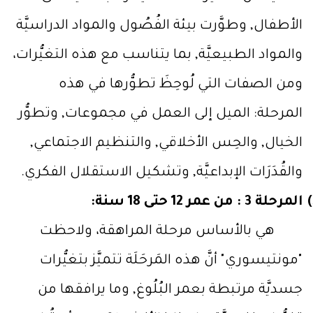
الأطفال, وطوَّرت بيئة الفُصُول والمواد الدراسيَّة
والمواد الطبيعيَّة, بما يتناسب مع هذه التغيُّرات،
ومن الصفات التي لُوحِظَ تطوُّرها في هذه
المرحلة: الميل إلى العمل في مجموعات, وتطوُّر
الخيال, والحِس الأخلاقي, والتنظيم الاجتماعي,
والقُدَرَات الإبداعيَّة, وتشكيل الاستقلال الفكري.
المرحلة 3 : من عمر 12 حتى 18 سنة:
هي بالأساس مرحلة المراهقة، ولاحظت
"مونتيسوري" أنَّ هذه المَرحَلَة تتميَّز بتغيُّرات
جسديَّة مرتبطة بعمر البُلُوغ, وما يرافقها من