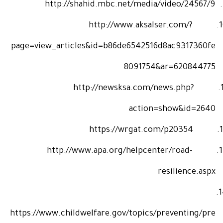
http://shahid.mbc.net/media/video/24567/9
http://www.aksalser.com/?
1
page=view_articles&id=b86de6542516d8ac9317360fe
8091754&ar=620844775
http://newsksa.com/news.php?
1
action=show&id=2640
https://wrgat.com/p20354
1
http://www.apa.org/helpcenter/road-
1
resilience.aspx
1
https://www.childwelfare.gov/topics/preventing/pre