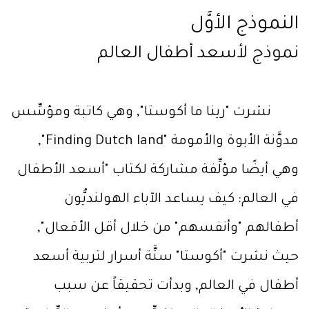
النموذج الأوَّل
نموذج لأسعد أطفال العالم
نشرت "رينا ما أكوستا", وهي كاتبة ومؤسِّس
مدوَّنة الأبوة والأمومة "
Finding Dutch land
",
وهي أيضًا مؤلِّفة مشاركة لكتاب "أسعد الأطفال
في العالم: كيف يساعد الآباء الهولنديُّون
أطفالهم "وأنفسهم" من خلال أقل الأفعال",
حيث نشرت "أكوستا" ستَّة أسرار لتربية أسعد
أطفال في العالم, وبدأت تحقيقاً عن سبب