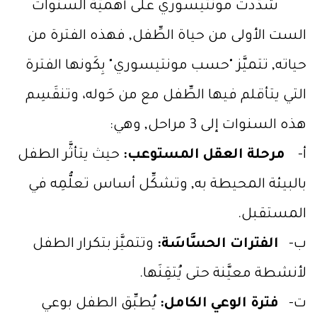
شدَّدت مونتيسوري على أهميَّة السنوات
الست الأولى من حياة الطِّفل, فهذه الفترة من
حياته, تتميَّز "حسب مونتيسوري" بِكَونها الفترة
التي يتأقلم فيها الطِّفل مع من حَوله، وتنقَسِم
هذه السنوات إلى 3 مراحل, وهي:
أ‌-
مرحلة العقل المستوعب:
حيث يتأثَّر الطفل
بالبيئة المحيطة به, وتشكِّل أساس تعلُّمِه في
المستقبل.
ب‌-
الفترات الحسَّاسَة:
وتتميَّز بتكرار الطفل
لأنشطة معيَّنة حتى يُتقِنَها.
ت‌-
فترة الوعي الكامل:
يُطبِّق الطفل بوعي