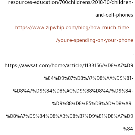
resources-education/700childrens/2018/10/children-
and-cell-phones
https://www.zipwhip.com/blog/how-much-time-
/
youre-spending-on-your-phone
https://aawsat.com/home/article/1133156/%D8%A7%D9
%84%D9%87%D8%A7%D8%AA%D9%81-
%D8%A7%D9%84%D8%AC%D9%88%D8%A7%D9%84-
%D9%88%D8%B5%D8%AD%D8%A9-
%D8%A7%D9%84%D8%A3%D8%B7%D9%81%D8%A7%D9
%84