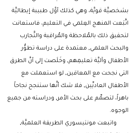
بشخصيَّة قويَّة، وهي كذلك أوَّل طبيبة إيطاليَّة
اتَّبَعت المنهج العِلمي في التعليم، فاستعانت
لتحقيق ذلك بالمُلاحظة والمُراقبة والتَّجارب
والبحث العلمي, معتمدة على دراسة تطوُّر
الأطفال وآليَّة تعليمِهم, وخَلَصت إلى أنَّ الطرق
التي نجحت مع المعاقين, لو استعملت مع
الأطفال العاديِّين, فلا شك أنَّها ستنجح نجاحاً
باهراً، لتصمِّم على بحث الأمر, ودراسته من جميع
الوجوه.
واتبعت مونتيسوري الطريقة العلميَّة,