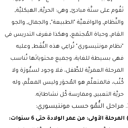
تَقُوم على ستَّة مبادئ, وهي: الحريَّة, الهيكليَّة,
والنِّظام, والواقعيَّة "الطبيعة", والجمال, والجو
العَام, وحياة المُجتمع, وهكذا فغرف التدريس في
"نظام مونتيسوري" تُراعِي هذه النُّقَط, وعليه
فهي بسيطة للغاية، وجميع محتوياتَها تُناسب
المرحلة العمريَّة للطِّفل، فلا وجود لسبُّورَة ولا
كُتُب، فالمتعلِّم هو المُحوَر وليس المعلَّم، وله
حريَّة التعبير, وممارسة كُل نشاطاتِه.
مراحل النُّمُو حسب مونتيسوري:
المرحلة الأولى: من عمر الولادة حتى 6 سنوات: