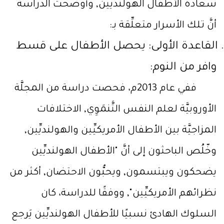
سعادة الأطفال الهولنديِّين, وأوضحت الدِّراسة
أنَّ تلك الأسرار متعلِّقة بـ:
القاعدة الأولى: يحصل الأطفال على قسط
وافر من النوم:
ففي عام 2013م، فحصت دراسة من المجلَّة
الأوروبيَّة لعلم النفس التَّنمَوِي, الاختلافات
المزاجيَّة بين الأطفال الأمريكيِّين والهولنديِّين,
وخّلُص الباحثون إلى أنَّ "الأطفال الهولنديِّين
يضحكون ويبتسمون, ويحبُّون الاحتضان, أكثر من
نظرائهم الأمريكيِّين", ووفقًا للدراسة، كان
السلوك الهادئ نسبيًا للأطفال الهولنديِّين يَرجع