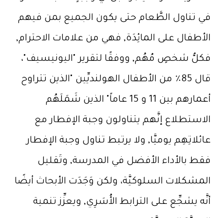
في تناول الطَّعام حتى يكون الجميع بمن فيهم
الأطفال على المائِدَة, فهي من علامات الاحترام,
فكلُّ شخصٍ مُهُم, ووفقًا لتقرير "اليونيسيف"،
قال 85٪ من الأطفال الهولنديِّين "الذين تتراوح
أعمارهم بين 11 و 15 عاماً" الذين شَمَلَهُم
الاستطلاع إنَّهم يتناولون وجبة الإفطار مع
عائلاتِهِم يوميَّا, ولا يرتبط تناول وجبة الإفطار
فقط بالأداء الأفضل في المدرسة, وتَقليل
المشكلات السلوكيَّة، ولكن وَجَدَت الأبحاث أيضًا
أنَّه يشجِّع على الترابط الأُسَرِي, ويعزِّز تنمية