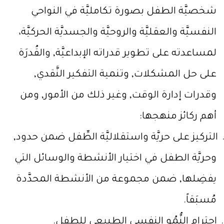
شخصيَّة الطفل بصورة تكامليَّة في النواحي
النفسيَّة والعقليَّة والروحيَّة والجسديَّة الحركيَّة،
لمساعدته على تطوير قدراته الإبداعيَّة, والقُدرَة
على حل المشكلات, وتنمية التفكير النَّقدي,
وقدرات إدارة الوقت, وغير ذلك من الأمور, ومن
أهم ركائز منهجها:
التركيز على حريَّة واستقلاليَّة الطِّفل ضمن حدود,
وحريَّة الطفل في اختيار الأنشطة والوسائل التي
يفضِلها, ضمن مجموعة من الأنشطة المحدَّدة
مُسبَقاً.
احترام النُّمُو النفسي الطبيعي للطفل.