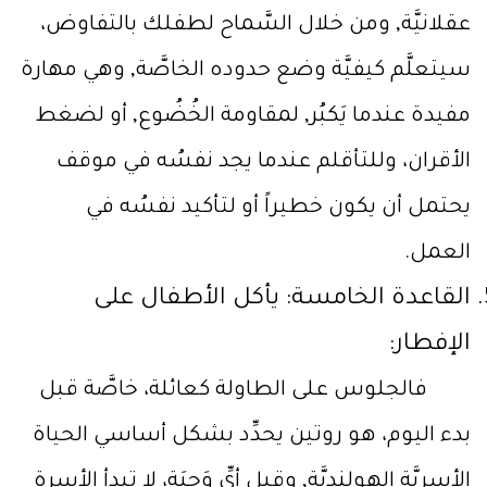
عقلانيَّة, ومن خلال السَّماح لطفلك بالتفاوض،
سيتعلَّم كيفيَّة وضع حدوده الخاصَّة, وهي مهارة
مفيدة عندما يَكبُر, لمقاومة الخُضُوع, أو لضغط
الأقران، وللتأقلم عندما يجد نفسُه في موقف
يحتمل أن يكون خطيراً أو لتأكيد نفسُه في
العمل.
القاعدة الخامسة: يأكل الأطفال على
الإفطار:
فالجلوس على الطاولة كعائلة، خاصَّة قبل
بدء اليوم، هو روتين يحدِّد بشكل أساسي الحياة
الأسريَّة الهولنديَّة, وقبل أيِّ وَجبَةٍ، لا تبدأ الأسرة