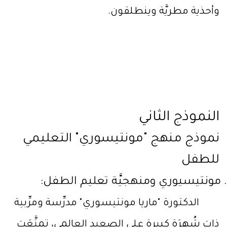
وأحذية مطريَّة وينطلقون.
النموذج الثاني
نموذج منهج "مونتيسوري" التعليمي
للطفل
مونتيسيوري ومنهجيَّة تعليم الطفل:
الدكتورة "ماريا مونتيسوري" مدرِّسة ومرِّبية
ذات شُهرَة كبيرة على الصعيد العالمي، تمتَّعَت