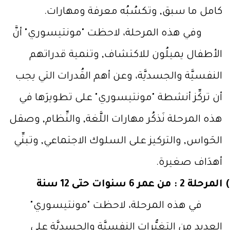
كامل ما سبق, وتكسُبُه معرفة ومهارات.
وفي هذه المرحلة، لاحظت "مونتيسوري" أنَّ
الأطفال يميلُون للاكتشاف, وتنمية قدراتهم
النفسيَّة والجسديَّة، وعن أهم القُدرات التي يجب
أن تركِّز أنشطة "مونتيسوري" على تطويرَها في
هذه المرحلة نَذكُر مهارات اللَّغة, والنِّظام, وصقل
الحَواس, والتركيز على السلوك الاجتماعي, وتبنِّي
أهدَاف صغيرة.
المرحلة 2 : من عمر 6 سنوات حتى 12 سنة
في هذه المرحلة، لاحظت "مونتيسوري"
العديد من التغيُّرات النفسيَّة والجسديَّة على