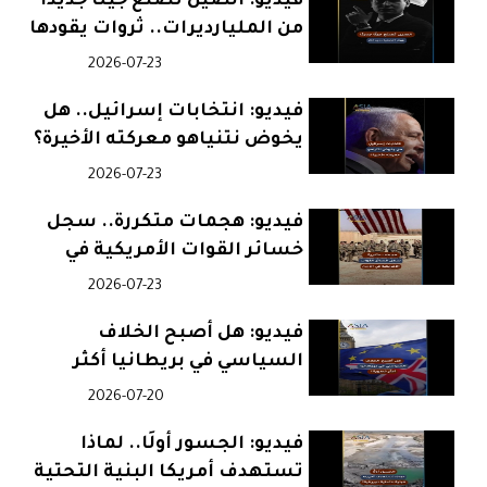
فيديو: الصين تصنع جيلًا جديدًا
من المليارديرات.. ثروات يقودها
الذكاء الاصطناعي
2026-07-23
فيديو: انتخابات إسرائيل.. هل
يخوض نتنياهو معركته الأخيرة؟
2026-07-23
فيديو: هجمات متكررة.. سجل
خسائر القوات الأمريكية في
الأردن
2026-07-23
فيديو: هل أصبح الخلاف
السياسي في بريطانيا أكثر
خطورة؟
2026-07-20
فيديو: الجسور أولًا.. لماذا
تستهدف أمريكا البنية التحتية