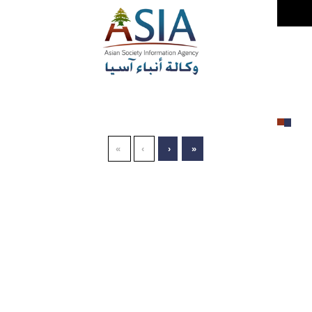
»
›
‹
«