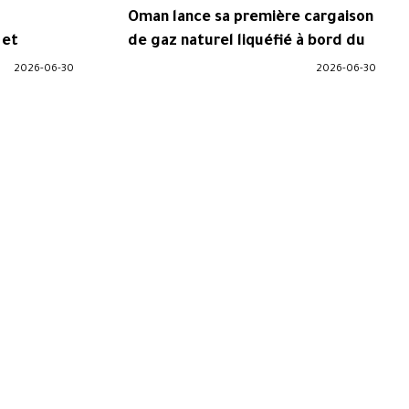
Oman lance sa première cargaison
 et
de gaz naturel liquéfié à bord du
sur l’Iran
méthanier « Muscat »
2026-06-30
2026-06-30