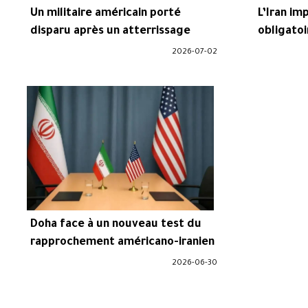
Un militaire américain porté
L’Iran im
disparu après un atterrissage
obligatoi
d’urgence d’hélicoptère en mer
d’Ormuz
2026-07-02
d’Arabie
Doha face à un nouveau test du
rapprochement américano-iranien
2026-06-30