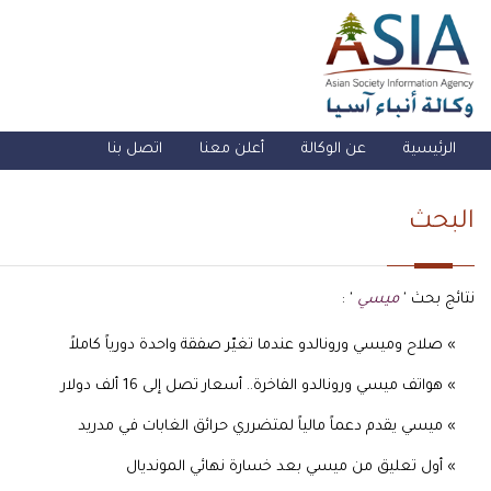
الرئيسية
عن الوكالة
أعلن معنا
اتصل بنا
البحث
نتائج بحث '
ميسي
' :
» صلاح وميسي ورونالدو عندما تغيّر صفقة واحدة دورياً كاملاً
» هواتف ميسي ورونالدو الفاخرة.. أسعار تصل إلى 16 ألف دولار
» ميسي يقدم دعماً مالياً لمتضرري حرائق الغابات في مدريد
» أول تعليق من ميسي بعد خسارة نهائي المونديال