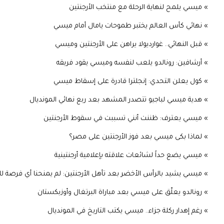
» ميسي يلمح لنهاية الرحلة مع منتخب الأرجنتين
» نهائي كأس العالم يختبر طموحات يامال أمام ميسي
» قبل النهائي.. غوارديولا يراهن على الأرجنتين وميسي
» أرشافين: رونالدو يلعب لنفسه وميسي يقود فريقه
» كول يعلن التحدي: إنجلترا قادرة على إسقاط ميسي
» هدية ميسي لباجيو تتصدر المشهد بعد ربع نهائي المونديال
» ميسي يعترف: ظننت أنني تسببت في سقوط الأرجنتين
» لماذا بكى ميسي بعد فوز الأرجنتين على مصر؟
» ميسي يضع حداً لشائعات علاقته بإعلامية أرجنتينية
» ميسي يشيد بالرأس الأخضر بعد تأهل الأرجنتين: لم يمنحنا أي فرصة لل
» رونالدو يعلّق على ميسي بعد مباراة البرتغال وأوزبكستان
» رغم إهدار ركلة جزاء.. ميسي يكتب التاريخ في المونديال