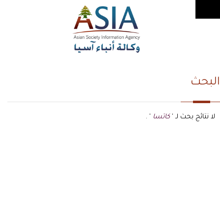
البحث
لا نتائج بحث لـ '
كاتسا
' .