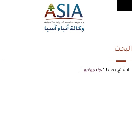
البحث
لا نتائج بحث لـ '
بونديبوغيو
' .