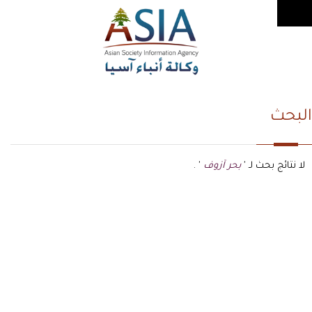
البحث
لا نتائج بحث لـ '
بحر آزوف
' .