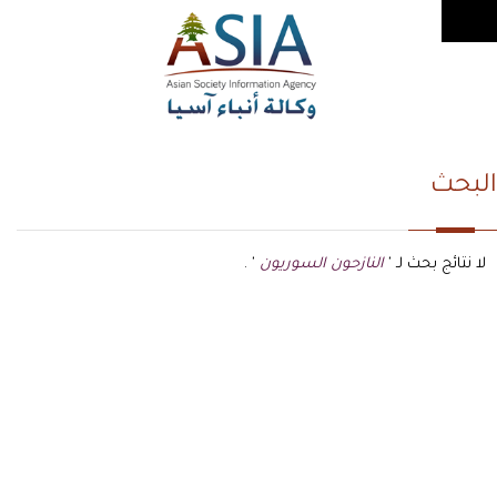
البحث
لا نتائج بحث لـ '
النازحون السوريون
' .