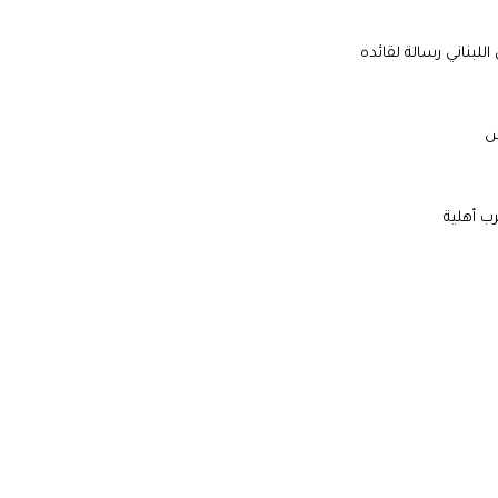
للبناني رسالة لقائده
س
ب أهلية