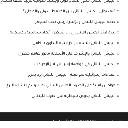
» الجيش اللبناني محور اهتمام دولي وجلسة حكومية قريبة لملف السلاح
» كيف يوازن الجيش اللبناني بين الضغط الدولي والمحلي؟
» خطة الجيش اللبناني ومؤتمر باريس تحت المجهر
» زيارة قائد الجيش اللبناني إلى واشنطن: أبعاد سياسية وعسكرية
» الجيش اللبناني يتسلم حواجز مخيم البداوي بالكامل
» الجيش اللبناني والإشراف على الأسلحة محور تفاهم مصري
» الجيش اللبناني في مواجهة إسرائيل: أبرز الإجراءات
» اعتداءات إسرائيلية متواصلة.. الجيش اللبناني يرد بحزم
» هواجس أمنية على الحدود: الجيش اللبناني يعيد رسم انتشاره البري
» الجيش اللبناني يفرض سيطرته على جنوب الليطاني
كافة الحقوق محفوظة © 2014-2026 |
وكالة أنباء آسيا
.