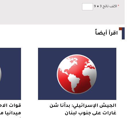
*
اكتب ناتج 3
+
9
اقرأ أيضاً
الجيش الإسرائيلي: بدأنا شن
قوات الاح
غارات على جنوب لبنان
ميدانيا 
أهالي اس
قلنديا