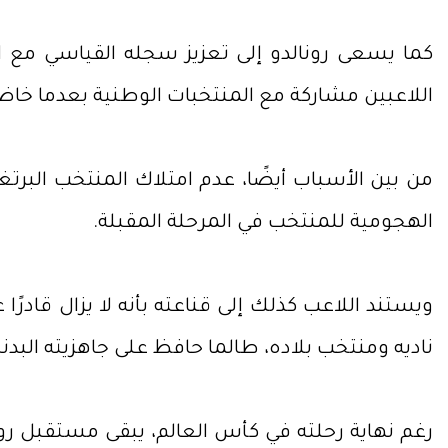
اللاعبين مشاركة مع المنتخبات الوطنية بعدما خاض 233 مباراة دولية، وهو ما يمنحه دافعًا لمواصلة توسيع الفارق مع أقرب منا
من بين الأسباب أيضًا، عدم امتلاك المنتخب البرتغالي
الهجومية للمنتخب في المرحلة المقبلة.
ويستند اللاعب كذلك إلى قناعته بأنه لا يزال قادر
ناديه ومنتخب بلاده، طالما حافظ على جاهزيته البد
رغم نهاية رحلته في كأس العالم، يبقى مستقبل رو