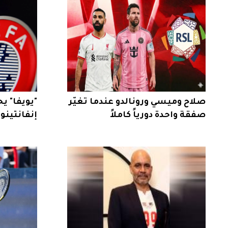
صلاح وميسي ورونالدو عندما تغيّر
"يويفا" ي
صفقة واحدة دورياً كاملاً
إنفانتينو ق