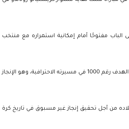
ي مباراة مثّلت نهاية مشوار كريستيانو رونالدو في
قى الباب مفتوحًا أمام إمكانية استمراره مع منتخب
وتبرز عدة عوامل قد تدفع قائد البرتغال إلى مواصلة مسيرته الدولية، وفي مقدمتها سعيه للوصول إلى الهدف رقم 1000 في مسيرته الاحترافية، وهو الإنجاز
لاده من أجل تحقيق إنجاز غير مسبوق في تاريخ كرة