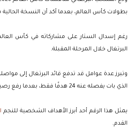
ودّع المنتخب البرتغالي منافسات كأس العالم 2026 من دور الـ16 بعد خسارته أمام
بطولات كأس العالم، بعدما أكد أن النسخة الحالية 
رغم إسدال الستار على مشاركاته في كأس العالم
البرتغال خلال المرحلة المقبلة.
الذي بات يفصله عنه 24 هدفًا فقط، بعدما رفع رصيده إلى 976 هدفًا عقب مشاركته في مونديال 2026.
يمثل هذا الرقم أحد أبرز الأهداف الشخصية للنجم
ا
القدم.