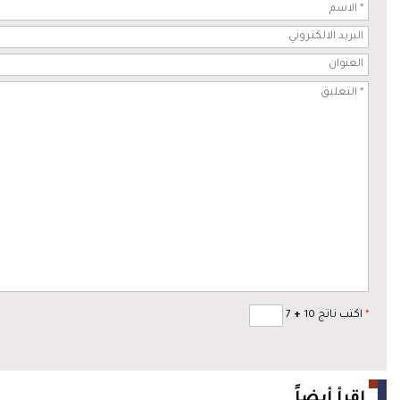
*
اكتب ناتج 10
+
7
اقرأ أيضاً