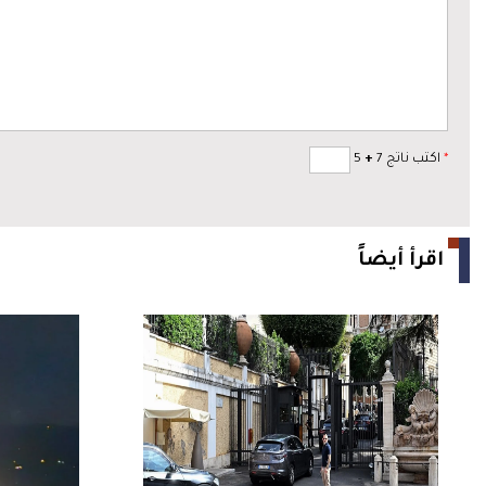
*
اكتب ناتج 7
+
5
اقرأ أيضاً