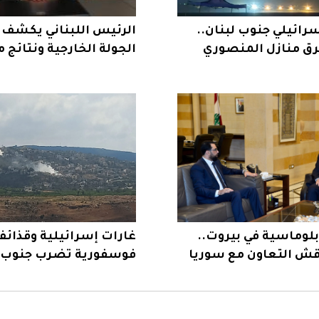
ائيلي جنوب لبنان..
الرئيس اللبناني يكشف
 منازل المنصوري
الجولة الخارجية ونتائج
روما
لوماسية في بيروت..
غارات إسرائيلية وقذائ
قش التعاون مع سوريا
فوسفورية تضرب جنوب ل
ة