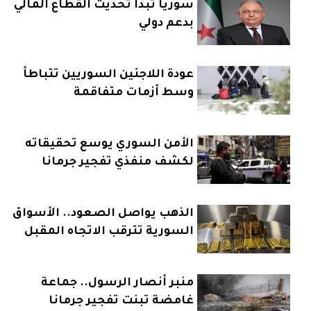
سوريا تبدأ تحديث القطاع المالي
بدعم دولي
عودة اللاجئين السوريين تتباطأ
وسط أزمات متفاقمة
الأمن السوري يوسع تحقيقاته
لكشف منفذي تفجير جرمانا
الذهب يواصل الصعود.. الأسواق
السورية تترقب الاتجاه المقبل
منبر أنصار الرسول.. جماعة
غامضة تبنت تفجير جرمانا