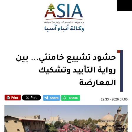
حشود تشييع خامنئي... بين
رواية التأييد وتشكيك
المعارضة
19:33
-
2026.07.06