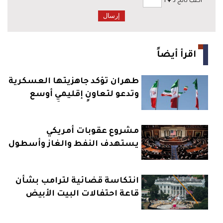
*
اكتب ناتج 3
+
1
اقرأ أيضاً
طهران تؤكد جاهزيتها العسكرية
وتدعو لتعاونٍ إقليميٍ أوسع
مشروع عقوبات أمريكي
يستهدف النفط والغاز وأسطول
روسيا البحري
انتكاسة قضائية لترامب بشأن
قاعة احتفالات البيت الأبيض