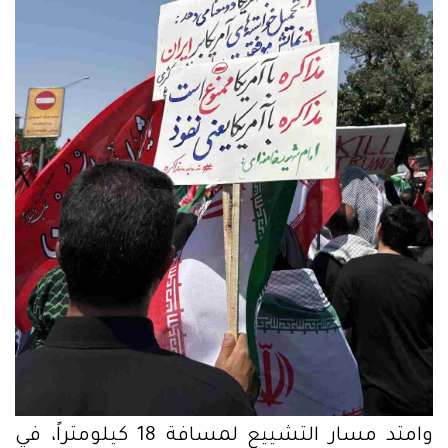
وامتد مسار التشييع لمسافة 18 كيلومتراً، في