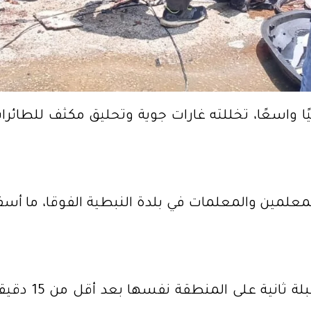
يًا واسعًا، تخللته غارات جوية وتحليق مكثف للطائ
معلمين والمعلمات في بلدة النبطية الفوقا، ما أ
وفي تطور لاحق،