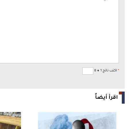
*
اكتب ناتج 1
+
8
اقرأ أيضاً