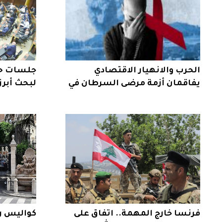
الحرب والانهيار الاقتصادي
جلسات حا
يفاقمان أزمة مرضى السرطان في
لبحث أبرز
لبنان
فرنسا خارج المهمة.. اتفاق على
كواليس ر