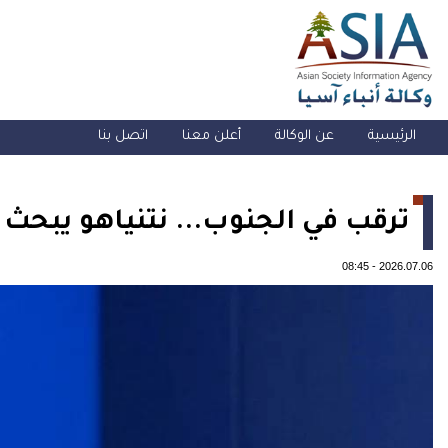
الرئيسية
عن الوكالة
أعلن معنا
اتصل بنا
ترقب في الجنوب... نتنياهو يبحث ت
08:45
-
2026.07.06