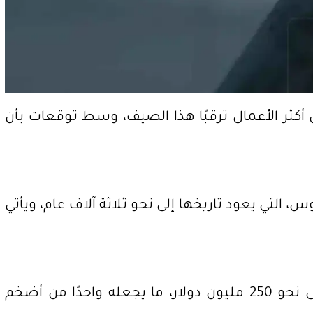
ن أكثر الأعمال ترقبًا هذا الصيف، وسط توقعات بأن
 هوميروس، التي يعود تاريخها إلى نحو ثلاثة آلاف عام، ويأتي
ووفق تقارير صحفية بريطانية، يُعد “الأوديسة” أكبر إنتاج في مسيرة نولان حتى الآن، بميزانية تصل إلى نحو 250 مليون دولار، ما يجعله واحدًا من أضخم