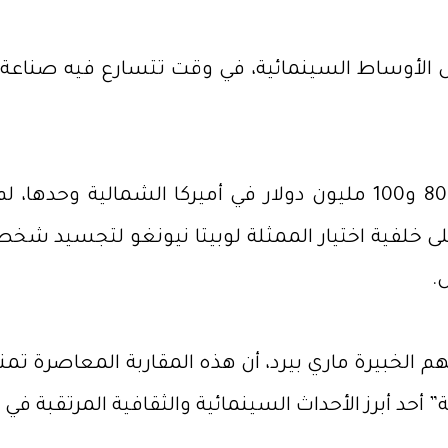
 الأوساط السينمائية، في وقت تتسارع فيه صناعة ال
ورغم التوقعات بتحقيق افتتاحية قوية تتراوح بين 80 و100 مليون دولار 
 خلفية اختيار الممثلة لوبيتا نيونغو لتجسيد شخص
.
هم الخبيرة ماري بيرد، أن هذه المقاربة المعاصرة تمن
د أبرز الأحداث السينمائية والثقافية المرتقبة في عام 6