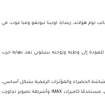
 توم هولاند، زيندايا، لوبيتا نيونغو وميا غوث، في
لعودة إلى وطنه وزوجته بينيلوبي بعد نهاية حرب
الشاشة الخضراء والمؤثرات الرقمية بشكل أساسي،
مفضلًا بناء مواقع تصوير فعلية ومجسمات ضخمة، بما في ذلك حصان طروادة وسفينة أوديسيوس، مستخدمًا كاميرات IMAX وأشرطة تصوير تجاوزت