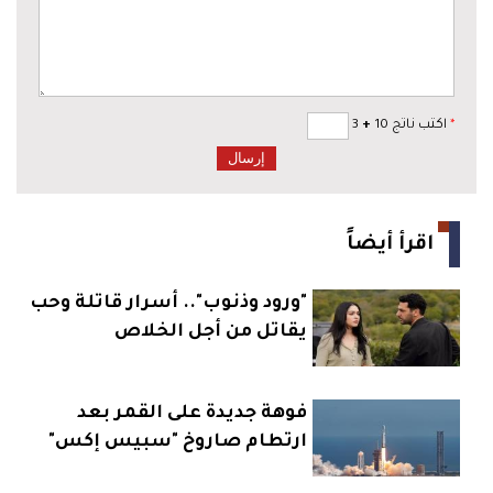
*
اكتب ناتج 10
+
3
اقرأ أيضاً
"ورود وذنوب".. أسرار قاتلة وحب
يقاتل من أجل الخلاص
فوهة جديدة على القمر بعد
ارتطام صاروخ "سبيس إكس"