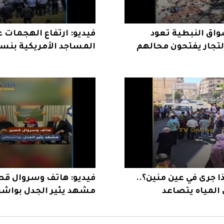
واق النبطية تعود
فيديو: ارتفاع الهجمات 
التجار يفتحون محالهم
ة
يثير القلق
ذا جرى في عين منين؟..
فيديو: هاتف وسروال قص
المياه يتصاعد
مشهد يثير الجدل بواش