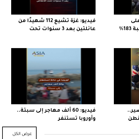
على
فيديو: غزة تشيع 112 شهيدًا من
المساجد الأمريكية بنسبة 183%
عائلتين بعد 3 سنوات تحت
الأنقاض
ير..
فيديو: 60 ألف مهاجر إلى سبتة..
نطن
وأوروبا تستنفر
عرض الكل