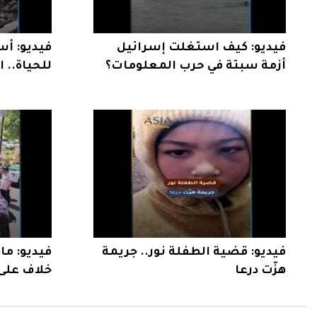
فيديو: كيف استغلت إسرائيل
فيديو: أس
أزمة سبتة في حرب المعلومات؟
للحياة.. 
بعد الهدن
فيديو: قضية الطفلة نور.. جريمة
فيديو: ما
هزّت درعا
خلاف على 