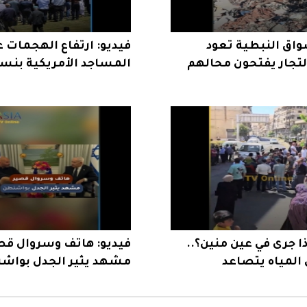
واق النبطية تعود
فيديو: ارتفاع الهجمات 
التجار يفتحون محالهم
ة
يثير القلق
ذا جرى في عين منين؟..
فيديو: هاتف وسروال قص
المياه يتصاعد
مشهد يثير الجدل بواش