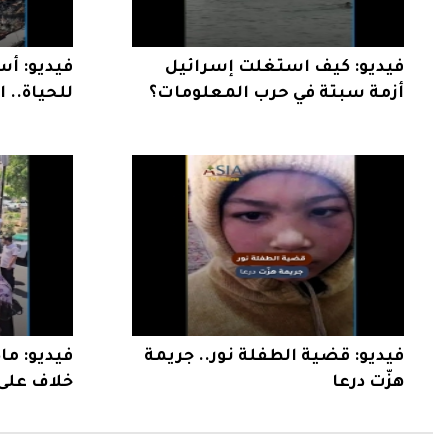
فيديو: كيف استغلت إسرائيل
فيديو: أس
أزمة سبتة في حرب المعلومات؟
للحياة.. 
بعد الهدن
فيديو: قضية الطفلة نور.. جريمة
فيديو: ما
هزّت درعا
خلاف على 