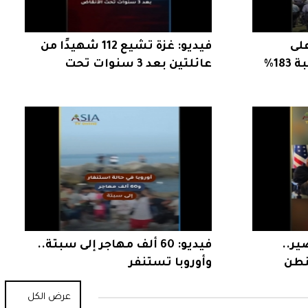
على
فيديو: غزة تشيع 112 شهيدًا من
المساجد الأمريكية بنسبة 183%
عائلتين بعد 3 سنوات تحت
الأنقاض
ير..
فيديو: 60 ألف مهاجر إلى سبتة..
نطن
وأوروبا تستنفر
عرض الكل