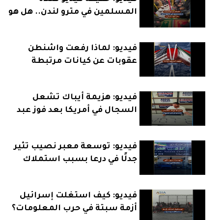
المسلمين في مترو لندن.. هل هو
حقيقي؟
فيديو: لماذا رفعت واشنطن
عقوبات عن كيانات مرتبطة
بإيران؟
فيديو: هزيمة أيباك تشعل
السجال في أمريكا بعد فوز عبد
الرحمن السيد
فيديو: توسعة معبر نصيب تثير
جدلًا في درعا بسبب استملاك
الأراضي
فيديو: كيف استغلت إسرائيل
أزمة سبتة في حرب المعلومات؟