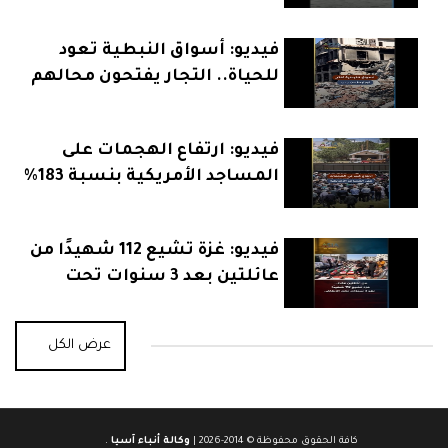
فيديو: أسواق النبطية تعود
للحياة.. التجار يفتحون محالهم
بعد الهدنة
فيديو: ارتفاع الهجمات على
المساجد الأمريكية بنسبة 183%
يثير القلق
فيديو: غزة تشيع 112 شهيدًا من
عائلتين بعد 3 سنوات تحت
الأنقاض
عرض الكل
كافة الحقوق محفوظة © 2014-2026 |
وكالة أنباء آسيا
.