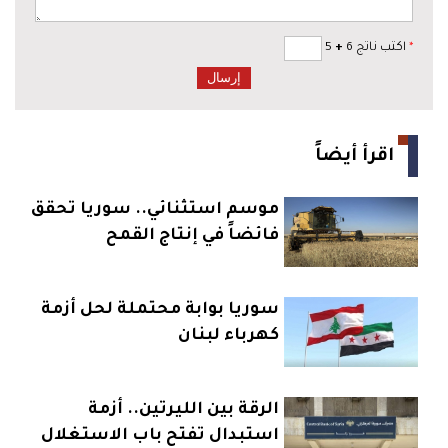
*
اكتب ناتج 6
+
5
اقرأ أيضاً
موسم استثنائي.. سوريا تحقق
فائضاً في إنتاج القمح
سوريا بوابة محتملة لحل أزمة
كهرباء لبنان
الرقة بين الليرتين.. أزمة
استبدال تفتح باب الاستغلال