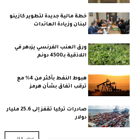
خطة مالية جديدة لتطوير كازينو
لبنان وزيادة العائدات
ورق العنب الفرنسي يزدهر في
اللاذقية بـ4500 دونم
هبوط النفط بأكثر من 4% مع
ترقب اتفاق بشأن هرمز
صادرات تركيا تقفز إلى 25.6 مليار
دولار