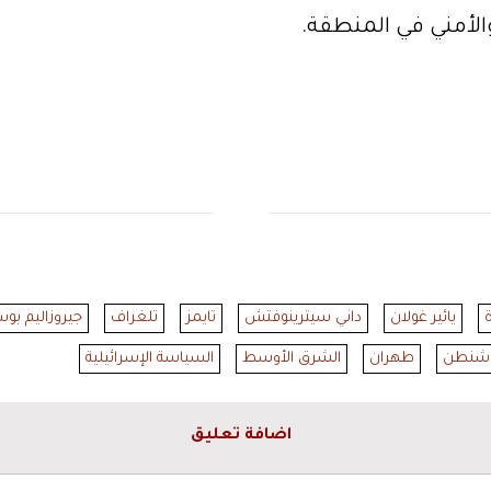
لأمني في المنطقة.
ة
يائير غولان
داني سيترينوفتش
تايمز
تلغراف
جيروزاليم بو
شنطن
طهران
الشرق الأوسط
السياسة الإسرائيلية
اضافة تعليق