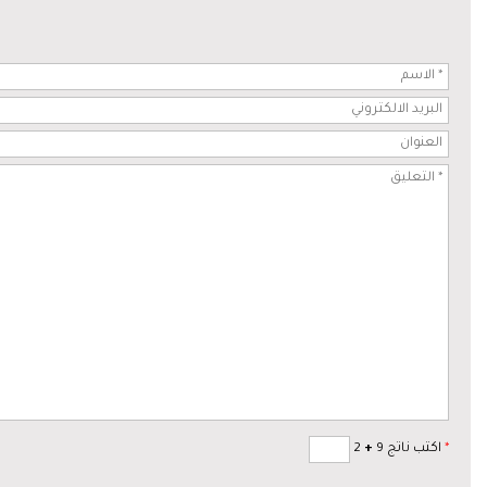
*
اكتب ناتج 9
+
2