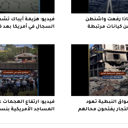
ماذا رفعت واشنطن
فيديو: هزيمة أيباك تش
ن كيانات مرتبطة
السجال في أمريكا بعد ف
الرحمن السيد
واق النبطية تعود
فيديو: ارتفاع الهجمات 
التجار يفتحون محالهم
ة
يثير القلق