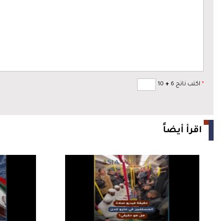
*
اكتب ناتج 6
+
10
اقرأ أيضاً