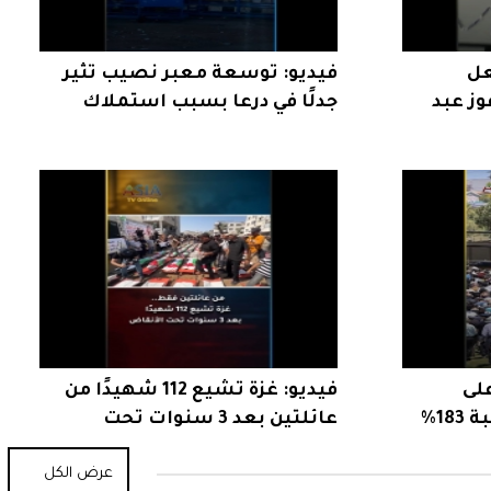
عل
فيديو: توسعة معبر نصيب تثير
وز عبد
جدلًا في درعا بسبب استملاك
الأراضي
على
فيديو: غزة تشيع 112 شهيدًا من
المساجد الأمريكية بنسبة 183%
عائلتين بعد 3 سنوات تحت
الأنقاض
عرض الكل