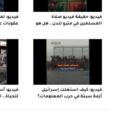
فيديو: حقيقة فيديو صلاة
فيديو: ل
المسلمين في مترو لندن.. هل هو
عقوبات ع
حقيقي؟
بإيران؟
فيديو: كيف استغلت إسرائيل
فيديو: أس
أزمة سبتة في حرب المعلومات؟
للحياة.. 
بعد الهدن