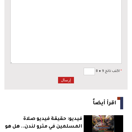
*
اكتب ناتج 9
+
8
اقرأ أيضاً
فيديو: حقيقة فيديو صلاة
المسلمين في مترو لندن.. هل هو