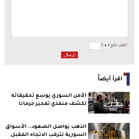
*
اكتب ناتج 3
+
7
اقرأ أيضاً
الأمن السوري يوسع تحقيقاته
لكشف منفذي تفجير جرمانا
الذهب يواصل الصعود.. الأسواق
السورية تترقب الاتجاه المقبل