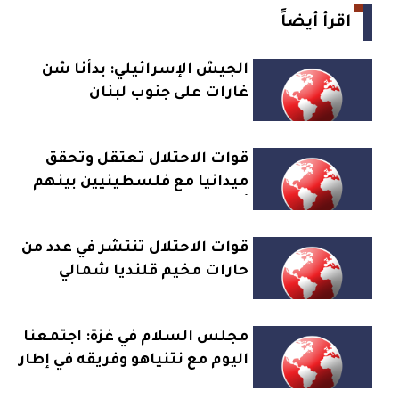
اقرأ أيضاً
الجيش الإسرائيلي: بدأنا شن
غارات على جنوب لبنان
قوات الاحتلال تعتقل وتحقق
ميدانيا مع فلسطينيين بينهم
أهالي اسرى وشهداء في مخيم
قلنديا
قوات الاحتلال تنتشر في عدد من
حارات مخيم قلنديا شمالي
القدس وتنشر قناصة على
أسطح البنايات
مجلس السلام في غزة: اجتمعنا
اليوم مع نتنياهو وفريقه في إطار
نزع السلاح بغزة والتمهيد