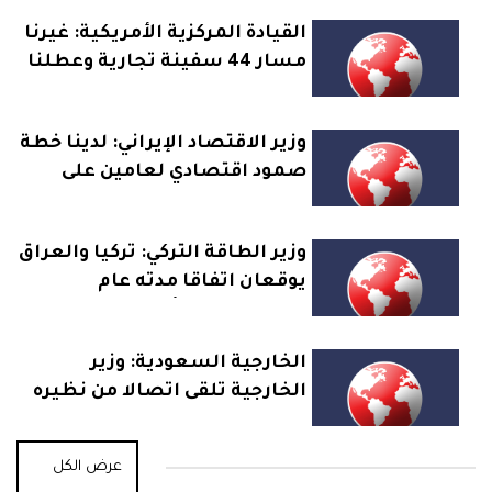
للانتقال لحكم مدني
القيادة المركزية الأمريكية: غيرنا
مسار 44 سفينة تجارية وعطلنا
سفينتين وفتشنا اثنتين منذ
استئناف حصار إيران
وزير الاقتصاد الإيراني: لدينا خطة
صمود اقتصادي لعامين على
الأقل ولا صحة للادعاء بعجزنا عن
تأمين موارد الموازنة
وزير الطاقة التركي: تركيا والعراق
يوقعان اتفاقا مدته عام
لاستخدام خط أنابيب النفط
المؤدي إلى ميناء جيهان
الخارجية السعودية: وزير
الخارجية تلقى اتصالا من نظيره
الإيراني ناقشا خلاله الجهود
الدبلوماسية لخفض التصعيد
عرض الكل