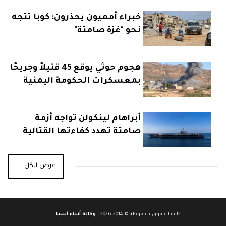
خبراء أمميون يحذرون: كوبا تتجه
نحو "غزة صامتة"
هجوم حوثي يوقع 45 قتيلاً وجريحًا
بمعسكرات الحكومة اليمنية
أبراهام لينكولن تواجه أزمة
صامتة تهدد كفاءتها القتالية
عرض الكل
كافة الحقوق محفوظة © 2014-2026 |
وكالة أنباء آسيا
.