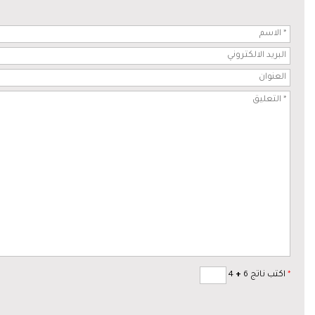
*
اكتب ناتج 6
+
4