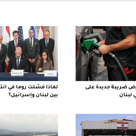
ض ضريبة جديدة على
لماذا فشلت روما في انتز
 لبنان
بين لبنان وإسرائيل؟