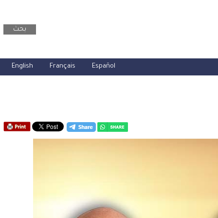
بحث
English
Français
Español