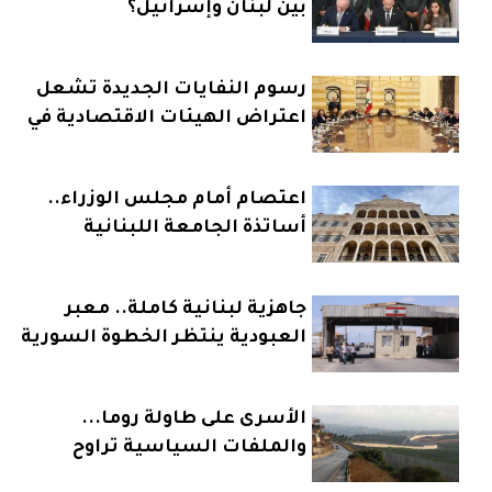
بين لبنان وإسرائيل؟
رسوم النفايات الجديدة تشعل
اعتراض الهيئات الاقتصادية في
لبنان
اعتصام أمام مجلس الوزراء..
أساتذة الجامعة اللبنانية
يرفعون سقف التصعيد
جاهزية لبنانية كاملة.. معبر
العبودية ينتظر الخطوة السورية
الأسرى على طاولة روما...
والملفات السياسية تراوح
مكانها