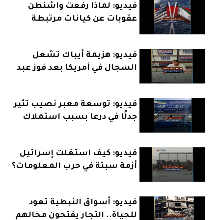
فيديو: لماذا رفعت واشنطن
عقوبات عن كيانات مرتبطة
بإيران؟
فيديو: هزيمة أيباك تشعل
السجال في أمريكا بعد فوز عبد
الرحمن السيد
فيديو: توسعة معبر نصيب تثير
جدلًا في درعا بسبب استملاك
الأراضي
فيديو: كيف استغلت إسرائيل
أزمة سبتة في حرب المعلومات؟
فيديو: أسواق النبطية تعود
للحياة.. التجار يفتحون محالهم