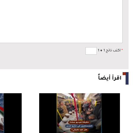
*
اكتب ناتج 1
+
1
اقرأ أيضاً