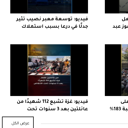
عل
فيديو: توسعة معبر نصيب تثير
وز عبد
جدلًا في درعا بسبب استملاك
الأراضي
على
فيديو: غزة تشيع 112 شهيدًا من
المساجد الأمريكية بنسبة 183%
عائلتين بعد 3 سنوات تحت
الأنقاض
عرض الكل