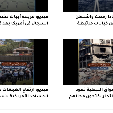
ماذا رفعت واشنطن
فيديو: هزيمة أيباك تش
ن كيانات مرتبطة
السجال في أمريكا بعد ف
الرحمن السيد
واق النبطية تعود
فيديو: ارتفاع الهجمات 
التجار يفتحون محالهم
ة
يثير القلق