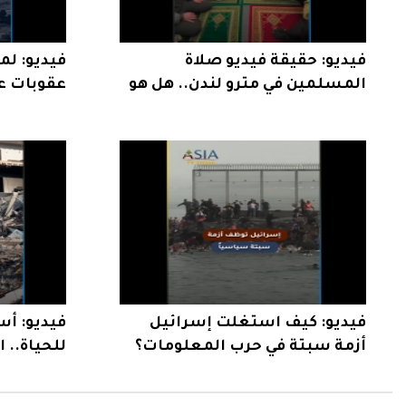
فيديو: حقيقة فيديو صلاة
فيديو: ل
المسلمين في مترو لندن.. هل هو
عقوبات ع
حقيقي؟
بإيران؟
فيديو: كيف استغلت إسرائيل
فيديو: أس
أزمة سبتة في حرب المعلومات؟
للحياة.. 
بعد الهدن