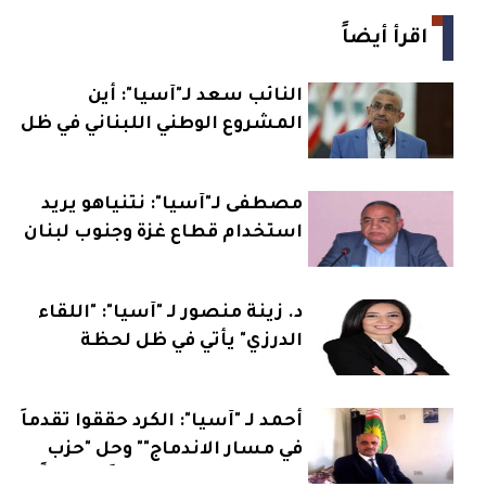
اقرأ أيضاً
النائب سعد لـ"آسيا": أين
المشروع الوطني اللبناني في ظل
سياسة المحاور؟
مصطفى لـ"آسيا": نتنياهو يريد
استخدام قطاع غزة وجنوب لبنان
كورقة انتخابية
د. زينة منصور لـ "آسيا": "اللقاء
الدرزي" يأتي في ظل لحظة
مفصلية والمرجعيات العقلانية
تحت هيمنة التذويب والإختزال
أحمد لـ "آسيا": الكرد حققوا تقدماً
في مسار الاندماج"" وحل "حزب
العمال" قد يكون تحولاً تاريخياً