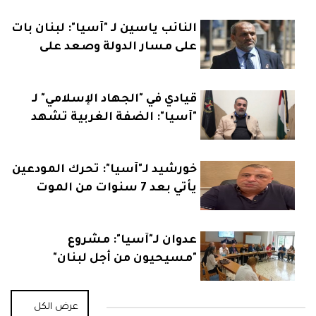
النائب ياسين لـ "آسيا": لبنان بات
على مسار الدولة وصعد على
خارطة السياسة الدولية
قيادي في "الجهاد الإسلامي" لـ
"آسيا": الضفة الغربية تشهد
مرحلة فارقة والأمور نحو
التصعيد
خورشيد لـ"آسيا": تحرك المودعين
يأتي بعد 7 سنوات من الموت
البطيء
عدوان لـ"آسيا": مشروع
"مسيحيون من أجل لبنان"
الإصلاحي قد لا ينسجم مع
توجهات بعض القوى
عرض الكل