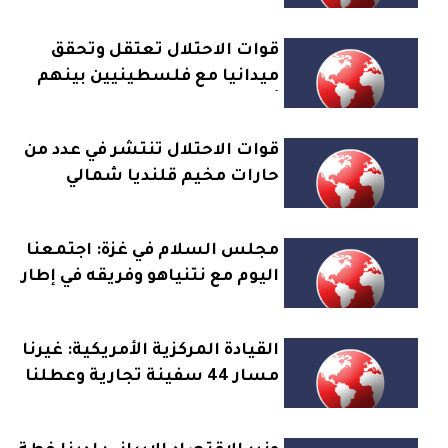
قوات الاحتلال تعتقل وتحقق
ميدانيا مع فلسطينيين بينهم
أهالي اسرى وشهداء في مخيم
قلنديا
قوات الاحتلال تنتشر في عدد من
حارات مخيم قلنديا شمالي
القدس وتنشر قناصة على
أسطح البنايات
مجلس السلام في غزة: اجتمعنا
اليوم مع نتنياهو وفريقه في إطار
نزع السلاح بغزة والتمهيد
للانتقال لحكم مدني
القيادة المركزية الأمريكية: غيرنا
مسار 44 سفينة تجارية وعطلنا
سفينتين وفتشنا اثنتين منذ
استئناف حصار إيران