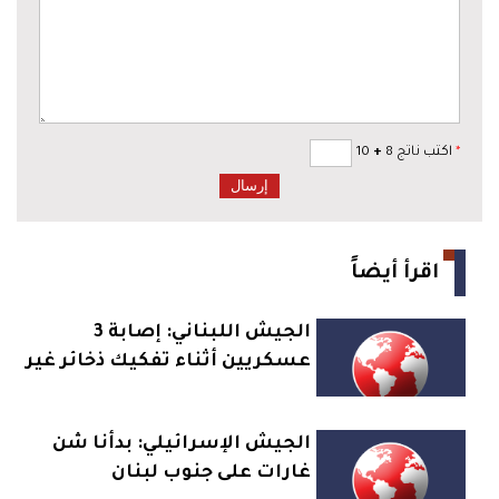
*
اكتب ناتج 8
+
10
اقرأ أيضاً
الجيش اللبناني: إصابة 3
عسكريين أثناء تفكيك ذخائر غير
منفجرة في بلدة زوطر الغربية
جنوبي البلاد
الجيش الإسرائيلي: بدأنا شن
غارات على جنوب لبنان