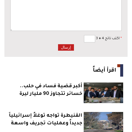
*
اكتب ناتج 4
+
3
اقرأ أيضاً
أكبر قضية فساد في حلب..
خسائر تتجاوز 90 مليار ليرة
القنيطرة تواجه توغلاً إسرائيلياً
جديداً وعمليات تجريف واسعة