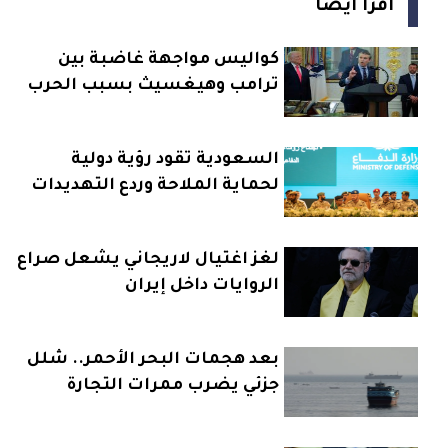
اقرأ أيضاً
كواليس مواجهة غاضبة بين
ترامب وهيغسيث بسبب الحرب
على إيران
السعودية تقود رؤية دولية
لحماية الملاحة وردع التهديدات
البحرية
لغز اغتيال لاريجاني يشعل صراع
الروايات داخل إيران
بعد هجمات البحر الأحمر.. شلل
جزئي يضرب ممرات التجارة