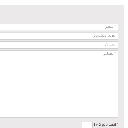
*
اكتب ناتج 2
+
1