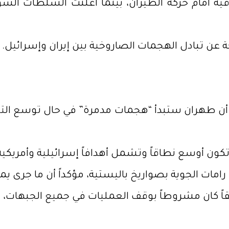
ية أمام حركة الطيران، بينما أعلنت السلطات السوري
ة عن تبادل الهجمات الصاروخية بين إيران وإسرائيل.
ء” من أن طهران ستبدأ “هجمات مدمرة” في حال توسع ا
تكون أوسع نطاقاً وتشمل أهدافاً إسرائيلية وأمريكي
امات الجوية بصواريخ باليستية، مؤكداً أن ما جرى يم
اً كان مشروطاً بوقف العمليات في جميع الجبهات، 