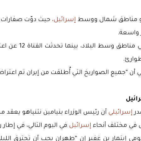
حو مناطق شمال ووسط
إسرائيل،
حيث دوّت صفارات ال
 واسعة.
 القناة 12 عن اعتراض أربعة صواريخ، في حين أكدت الجبهة الداخلية
وارئ.
أن “جميع الصواريخ التي أُطلقت من إيران تم اعتراض
ائيل
در
إسرائيلي
أن رئيس الوزراء بنيامين نتنياهو يعقد م
إسرائيل
في اليوم التالي، في إطار
ومي إيتمار بن غفير إن “طهران يجب أن تحترق ال