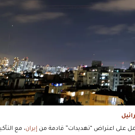
ائيل
مل على اعتراض “تهديدات” قادمة من
إيران
، مع التأك