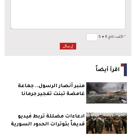
*
اكتب ناتج 8
+
5
اقرأ أيضاً
منبر أنصار الرسول.. جماعة
غامضة تبنت تفجير جرمانا
ادعاءات مضللة تربط فيديو
قديماً بتوترات الحدود السورية
العراقية