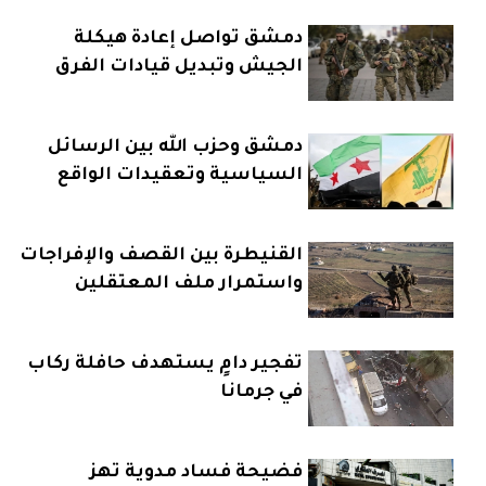
دمشق تواصل إعادة هيكلة
الجيش وتبديل قيادات الفرق
دمشق وحزب الله بين الرسائل
السياسية وتعقيدات الواقع
القنيطرة بين القصف والإفراجات
واستمرار ملف المعتقلين
السوريين
تفجير دامٍ يستهدف حافلة ركاب
في جرمانا
فضيحة فساد مدوية تهز