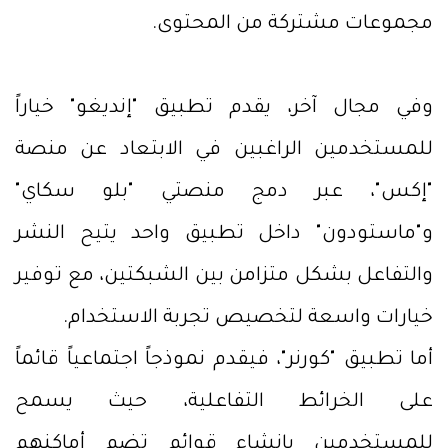
مجموعات مشتركة من المحتوى.
وفي مجال آخر، يقدم تطبيق "إنديغو" خياراً
للمستخدمين الراغبين في الابتعاد عن منصة
"إكس"، عبر دمج منصتي "بلو سكاي"
و"ماستودون" داخل تطبيق واحد يتيح النشر
والتفاعل بشكل متزامن بين الشبكتين، مع توفير
خيارات واسعة لتخصيص تجربة الاستخدام.
أما تطبيق "كورنر"، فيقدم نموذجاً اجتماعياً قائماً
على الخرائط التفاعلية، حيث يسمح
للمستخدمين بإنشاء قوائم تضم أماكنهم