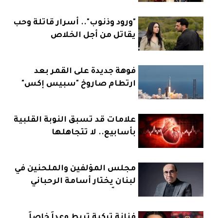
"ورود وذنوب".. أسرار قاتلة وحب
يقاتل من أجل الخلاص
فوهة جديدة على القمر بعد
ارتطام صاروخ "سبيس إكس"
علامات قد تسبق النوبة القلبية
بأسابيع.. لا تتجاهلها
مجلس المؤلفين والملحنين في
لبنان يختار أسامة الرحباني
رئيساً
فنانة تركية تربط وعداً خاصاً