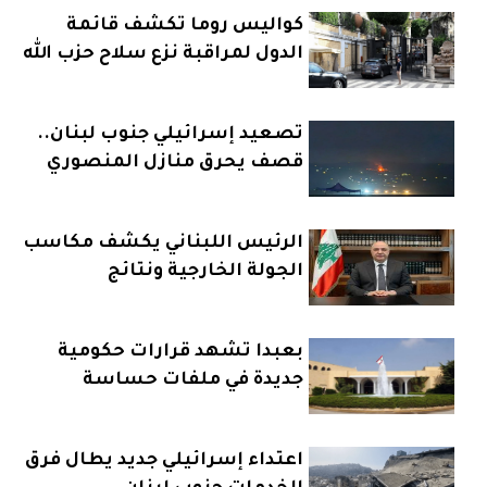
كواليس روما تكشف قائمة
الدول لمراقبة نزع سلاح حزب الله
تصعيد إسرائيلي جنوب لبنان..
قصف يحرق منازل المنصوري
الرئيس اللبناني يكشف مكاسب
الجولة الخارجية ونتائج
مفاوضات روما
بعبدا تشهد قرارات حكومية
جديدة في ملفات حساسة
اعتداء إسرائيلي جديد يطال فرق