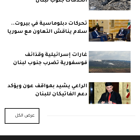
الخدمات جنوب لبنان
تحركات دبلوماسية في بيروت..
سلام يناقش التعاون مع سوريا
والسعودية
غارات إسرائيلية وقذائف
فوسفورية تضرب جنوب لبنان
الراعي يشيد بمواقف عون ويؤكد
دعم الفاتيكان للبنان
عرض الكل