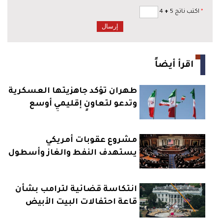
*
اكتب ناتج 5
+
4
اقرأ أيضاً
طهران تؤكد جاهزيتها العسكرية
وتدعو لتعاونٍ إقليميٍ أوسع
مشروع عقوبات أمريكي
يستهدف النفط والغاز وأسطول
روسيا البحري
انتكاسة قضائية لترامب بشأن
قاعة احتفالات البيت الأبيض