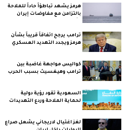
هرمز يشهد تباطؤاً حاداً للملاحة
بالتزامن مع مفاوضات إيران
وعُمان
ترامب يرجح اتفاقاً قريباً بشأن
هرمز ويجدد التهديد العسكري
كواليس مواجهة غاضبة بين
ترامب وهيغسيث بسبب الحرب
على إيران
السعودية تقود رؤية دولية
لحماية الملاحة وردع التهديدات
البحرية
لغز اغتيال لاريجاني يشعل صراع