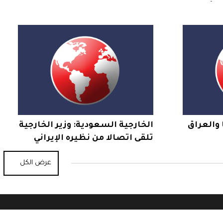
لى أسطح
نزع السلاح بغزة والتمهيد
للانتقال لحكم مدني
 والعراق
الخارجية السعودية: وزير الخارجية
تلقى اتصالا من نظيره الإيراني
نفط
ناقشا خلاله الجهود الدبلوماسية
عرض الكل
لخفض التصعيد