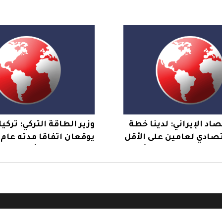
رى وشهداء في مخيم
القدس وتنشر قناصة ع
البنايات
صاد الإيراني: لدينا خطة
وزير الطاقة التركي: تركيا
صادي لعامين على الأقل
يوقعان اتفاقا مدته عام
لادعاء بعجزنا عن تأمين
لاستخدام خط أنابيب ال
ازنة
المؤدي إلى ميناء جيهان