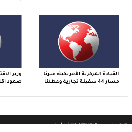
أهالي اس
قلنديا
القيادة المركزية الأمريكية: غيرنا
وزير الاقت
مسار 44 سفينة تجارية وعطلنا
صمود اقت
سفينتين وفتشنا اثنتين منذ
ولا صحة ل
استئناف حصار إيران
موارد المو
كافة الحقوق محفوظة © 2014-2026 |
وكالة أنباء آسيا
.