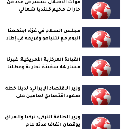
قوات الاحتلال تنتشر في عدد من
حارات مخيم قلنديا شمالي
القدس وتنشر قناصة على
أسطح البنايات
مجلس السلام في غزة: اجتمعنا
اليوم مع نتنياهو وفريقه في إطار
نزع السلاح بغزة والتمهيد
للانتقال لحكم مدني
القيادة المركزية الأمريكية: غيرنا
مسار 44 سفينة تجارية وعطلنا
سفينتين وفتشنا اثنتين منذ
استئناف حصار إيران
وزير الاقتصاد الإيراني: لدينا خطة
صمود اقتصادي لعامين على
الأقل ولا صحة للادعاء بعجزنا عن
تأمين موارد الموازنة
وزير الطاقة التركي: تركيا والعراق
يوقعان اتفاقا مدته عام