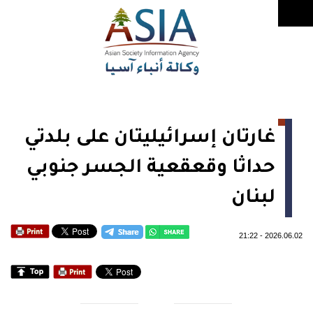
غارتان إسرائيليتان على بلدتي
حداثا وقعقعية الجسر جنوبي
لبنان
21:22
-
2026.06.02