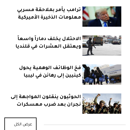
ترامب يأمر بملاحقة مسربي
معلومات الذخيرة الأميركية
الاحتلال يخلف دماراً واسعاً
ويعتقل العشرات في قلنديا
فخ الوظائف الوهمية يحول
كينيين إلى رهائن في ليبيا
الحوثيون ينقلون المواجهة إلى
نجران بعد ضرب معسكرات
اليمن
عرض الكل